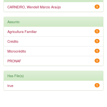
CARNEIRO, Wendell Márcio Araújo
1
Assunto
Agricultura Familiar
1
Crédito
1
Microcrédito
1
PRONAF
1
Has File(s)
true
1