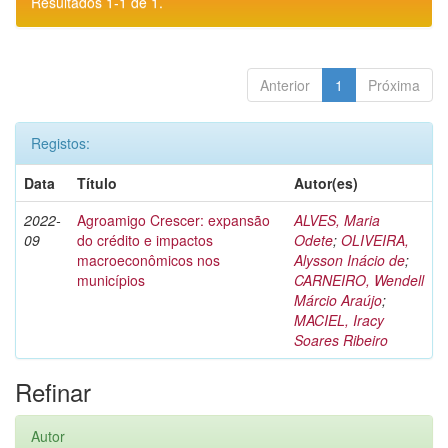
Resultados 1-1 de 1.
Anterior
1
Próxima
Registos:
Data
Título
Autor(es)
2022-
Agroamigo Crescer: expansão
ALVES, Maria
09
do crédito e impactos
Odete
;
OLIVEIRA,
macroeconômicos nos
Alysson Inácio de
;
municípios
CARNEIRO, Wendell
Márcio Araújo
;
MACIEL, Iracy
Soares Ribeiro
Refinar
Autor