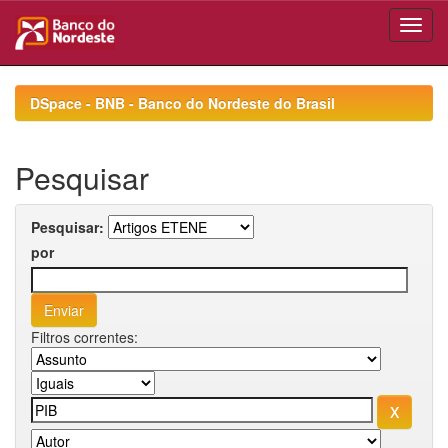
Skip
navigation
DSpace - BNB - Banco do Nordeste do Brasil
Pesquisar
Pesquisar:
por
Filtros correntes: