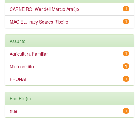
CARNEIRO, Wendell Márcio Araújo
1
MACIEL, Iracy Soares Ribeiro
1
Assunto
Agricultura Familiar
1
Microcrédito
1
PRONAF
1
Has File(s)
true
1