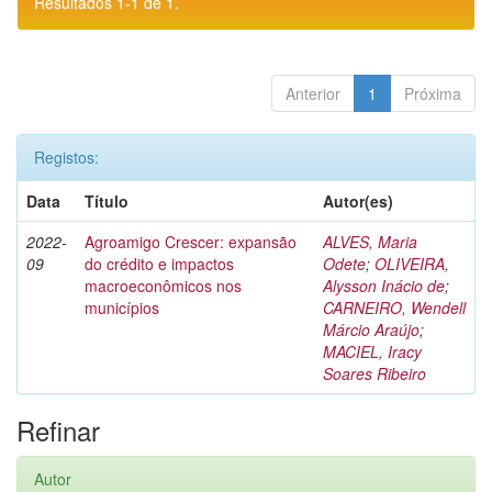
Resultados 1-1 de 1.
Anterior
1
Próxima
Registos:
Data
Título
Autor(es)
2022-
Agroamigo Crescer: expansão
ALVES, Maria
09
do crédito e impactos
Odete
;
OLIVEIRA,
macroeconômicos nos
Alysson Inácio de
;
municípios
CARNEIRO, Wendell
Márcio Araújo
;
MACIEL, Iracy
Soares Ribeiro
Refinar
Autor