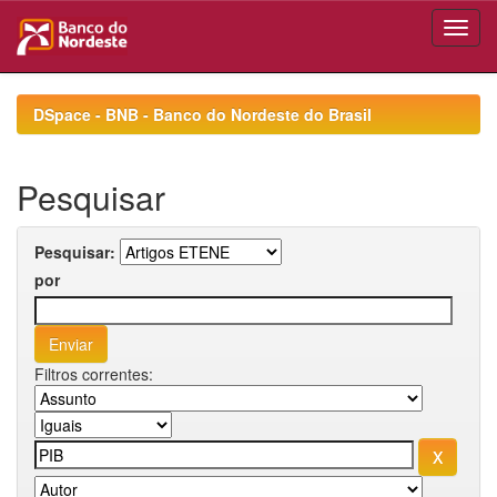
Skip
navigation
DSpace - BNB - Banco do Nordeste do Brasil
Pesquisar
Pesquisar:
por
Filtros correntes: