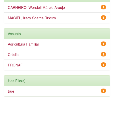
CARNEIRO, Wendell Márcio Araújo
1
MACIEL, Iracy Soares Ribeiro
1
Assunto
Agricultura Familiar
1
Crédito
1
PRONAF
1
Has File(s)
true
1