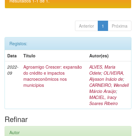
Resultados 1-1 de 1.
Anterior
1
Próxima
Registos:
Data
Título
Autor(es)
2022-
Agroamigo Crescer: expansão
ALVES, Maria
09
do crédito e impactos
Odete
;
OLIVEIRA,
macroeconômicos nos
Alysson Inácio de
;
municípios
CARNEIRO, Wendell
Márcio Araújo
;
MACIEL, Iracy
Soares Ribeiro
Refinar
Autor