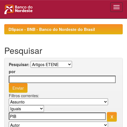
Skip
navigation
DSpace - BNB - Banco do Nordeste do Brasil
Pesquisar
Pesquisar:
por
Filtros correntes: