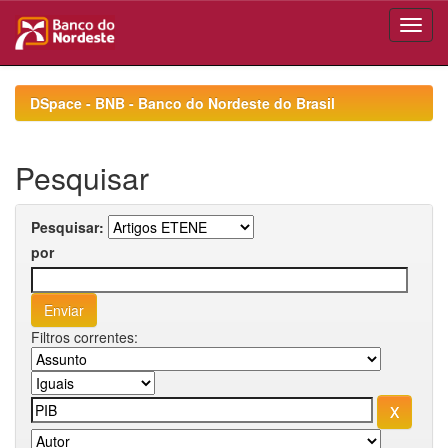
Skip
navigation
DSpace - BNB - Banco do Nordeste do Brasil
Pesquisar
Pesquisar:
por
Filtros correntes: