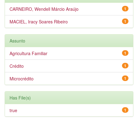
CARNEIRO, Wendell Márcio Araújo
1
MACIEL, Iracy Soares Ribeiro
1
Assunto
Agricultura Familiar
1
Crédito
1
Microcrédito
1
Has File(s)
true
1