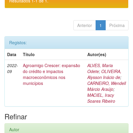
Resultados 1-1 de 1.
Anterior
1
Próxima
Registos:
Data
Título
Autor(es)
2022-
Agroamigo Crescer: expansão
ALVES, Maria
09
do crédito e impactos
Odete
;
OLIVEIRA,
macroeconômicos nos
Alysson Inácio de
;
municípios
CARNEIRO, Wendell
Márcio Araújo
;
MACIEL, Iracy
Soares Ribeiro
Refinar
Autor