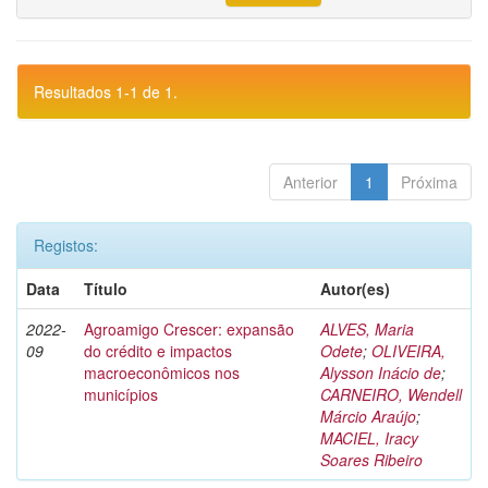
Resultados 1-1 de 1.
Anterior
1
Próxima
Registos:
Data
Título
Autor(es)
2022-
Agroamigo Crescer: expansão
ALVES, Maria
09
do crédito e impactos
Odete
;
OLIVEIRA,
macroeconômicos nos
Alysson Inácio de
;
municípios
CARNEIRO, Wendell
Márcio Araújo
;
MACIEL, Iracy
Soares Ribeiro