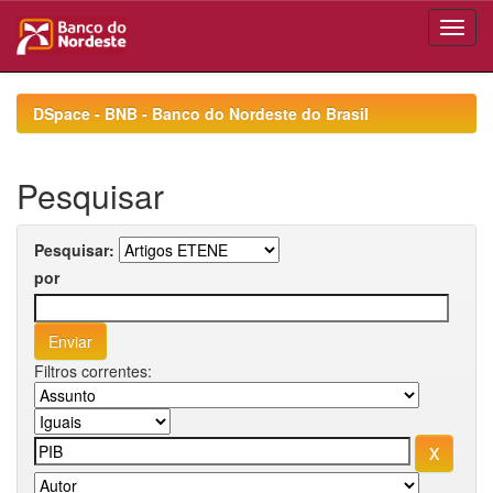
Skip
navigation
DSpace - BNB - Banco do Nordeste do Brasil
Pesquisar
Pesquisar:
por
Filtros correntes: