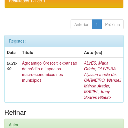
Resultados 1-1 de 1.
Anterior
1
Próxima
Registos:
Data
Título
Autor(es)
2022-
Agroamigo Crescer: expansão
ALVES, Maria
09
do crédito e impactos
Odete
;
OLIVEIRA,
macroeconômicos nos
Alysson Inácio de
;
municípios
CARNEIRO, Wendell
Márcio Araújo
;
MACIEL, Iracy
Soares Ribeiro
Refinar
Autor