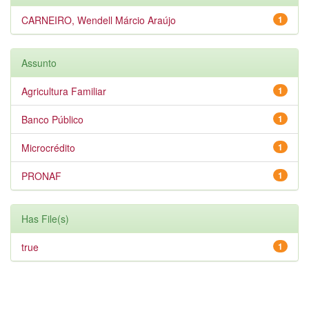
CARNEIRO, Wendell Márcio Araújo
1
Assunto
Agricultura Familiar
1
Banco Público
1
Microcrédito
1
PRONAF
1
Has File(s)
true
1