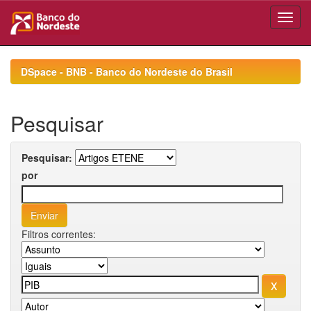
Skip
navigation
DSpace - BNB - Banco do Nordeste do Brasil
Pesquisar
Pesquisar:
por
Filtros correntes: