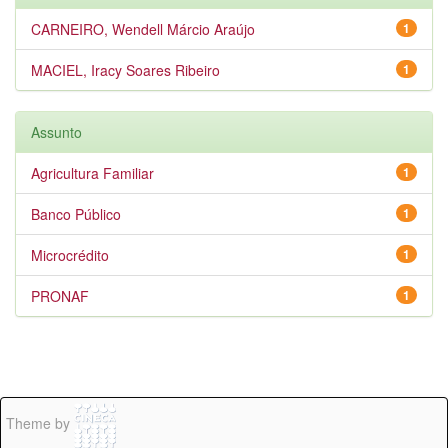
CARNEIRO, Wendell Márcio Araújo
1
MACIEL, Iracy Soares Ribeiro
1
Assunto
Agricultura Familiar
1
Banco Público
1
Microcrédito
1
PRONAF
1
Theme by