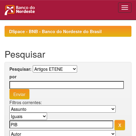
Skip
navigation
DSpace - BNB - Banco do Nordeste do Brasil
Pesquisar
Pesquisar:
por
Filtros correntes: