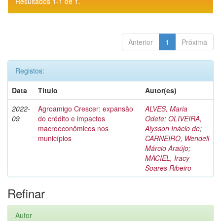
Resultados 1-1 de 1.
Anterior
1
Próxima
Registos:
Data
Título
Autor(es)
2022-
Agroamigo Crescer: expansão
ALVES, Maria
09
do crédito e impactos
Odete
;
OLIVEIRA,
macroeconômicos nos
Alysson Inácio de
;
municípios
CARNEIRO, Wendell
Márcio Araújo
;
MACIEL, Iracy
Soares Ribeiro
Refinar
Autor