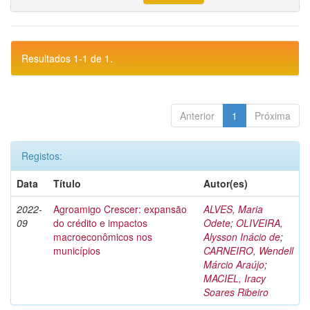
Resultados 1-1 de 1.
Anterior
1
Próxima
Registos:
Data
Título
Autor(es)
2022-
Agroamigo Crescer: expansão
ALVES, Maria
09
do crédito e impactos
Odete
;
OLIVEIRA,
macroeconômicos nos
Alysson Inácio de
;
municípios
CARNEIRO, Wendell
Márcio Araújo
;
MACIEL, Iracy
Soares Ribeiro