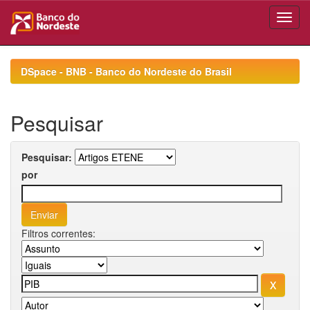
Skip
navigation
DSpace - BNB - Banco do Nordeste do Brasil
Pesquisar
Pesquisar:
por
Filtros correntes: