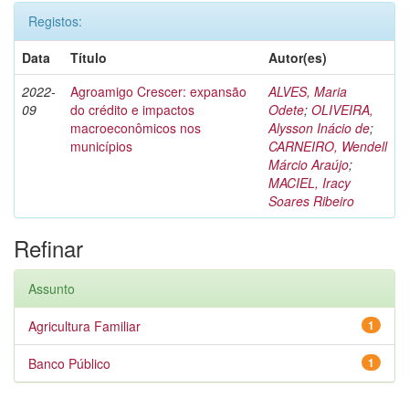
Registos:
Data
Título
Autor(es)
2022-
Agroamigo Crescer: expansão
ALVES, Maria
09
do crédito e impactos
Odete
;
OLIVEIRA,
macroeconômicos nos
Alysson Inácio de
;
municípios
CARNEIRO, Wendell
Márcio Araújo
;
MACIEL, Iracy
Soares Ribeiro
Refinar
Assunto
Agricultura Familiar
1
Banco Público
1