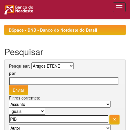
Skip
navigation
DSpace - BNB - Banco do Nordeste do Brasil
Pesquisar
Pesquisar:
por
Filtros correntes: