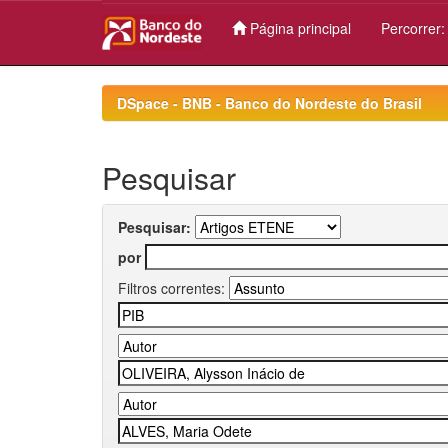
Página principal
Percorrer
Skip
navigation
DSpace - BNB - Banco do Nordeste do Brasil
Pesquisar
Pesquisar:
por
Filtros correntes: