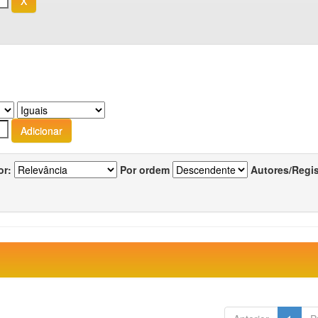
or:
Por ordem
Autores/Regi