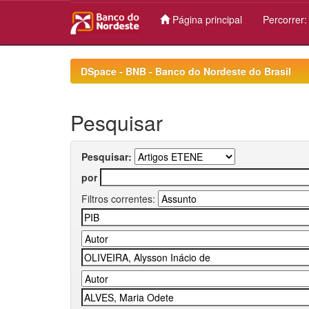
Página principal
Percorrer
Skip
navigation
DSpace - BNB - Banco do Nordeste do Brasil
Pesquisar
Pesquisar:
por
Filtros correntes: