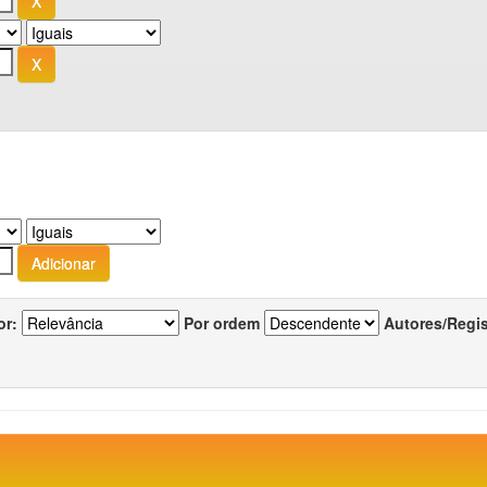
or:
Por ordem
Autores/Regi