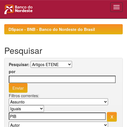
Skip
navigation
DSpace - BNB - Banco do Nordeste do Brasil
Pesquisar
Pesquisar:
por
Filtros correntes: