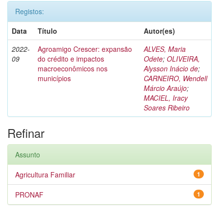
Registos:
Data
Título
Autor(es)
2022-
Agroamigo Crescer: expansão
ALVES, Maria
09
do crédito e impactos
Odete
;
OLIVEIRA,
macroeconômicos nos
Alysson Inácio de
;
municípios
CARNEIRO, Wendell
Márcio Araújo
;
MACIEL, Iracy
Soares Ribeiro
Refinar
Assunto
Agricultura Familiar
1
PRONAF
1