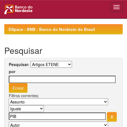
Skip
navigation
DSpace - BNB - Banco do Nordeste do Brasil
Pesquisar
Pesquisar:
por
Filtros correntes: