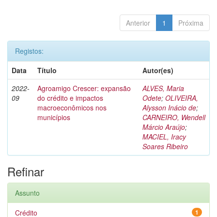
Anterior
1
Próxima
Registos:
Data
Título
Autor(es)
2022-
Agroamigo Crescer: expansão
ALVES, Maria
09
do crédito e impactos
Odete
;
OLIVEIRA,
macroeconômicos nos
Alysson Inácio de
;
municípios
CARNEIRO, Wendell
Márcio Araújo
;
MACIEL, Iracy
Soares Ribeiro
Refinar
Assunto
Crédito
1