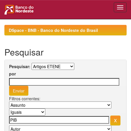
Skip
navigation
DSpace - BNB - Banco do Nordeste do Brasil
Pesquisar
Pesquisar:
por
Filtros correntes: