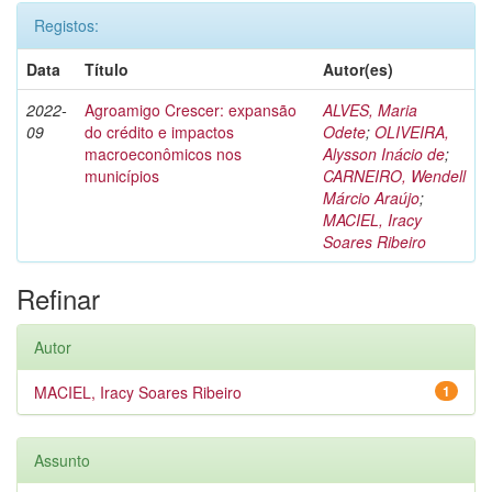
Registos:
Data
Título
Autor(es)
2022-
Agroamigo Crescer: expansão
ALVES, Maria
09
do crédito e impactos
Odete
;
OLIVEIRA,
macroeconômicos nos
Alysson Inácio de
;
municípios
CARNEIRO, Wendell
Márcio Araújo
;
MACIEL, Iracy
Soares Ribeiro
Refinar
Autor
MACIEL, Iracy Soares Ribeiro
1
Assunto