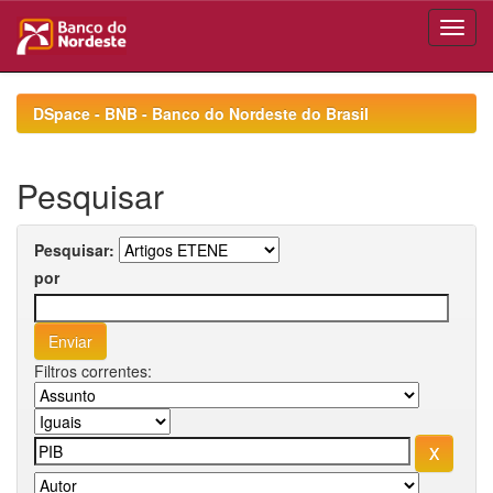
Skip
navigation
DSpace - BNB - Banco do Nordeste do Brasil
Pesquisar
Pesquisar:
por
Filtros correntes: