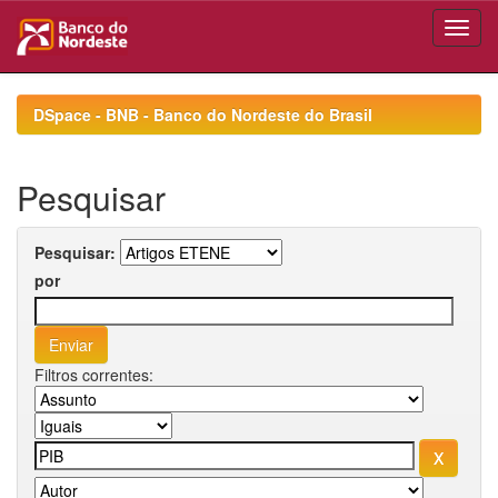
Skip
navigation
DSpace - BNB - Banco do Nordeste do Brasil
Pesquisar
Pesquisar:
por
Filtros correntes: