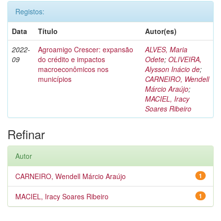
Registos:
Data
Título
Autor(es)
2022-
Agroamigo Crescer: expansão
ALVES, Maria
09
do crédito e impactos
Odete
;
OLIVEIRA,
macroeconômicos nos
Alysson Inácio de
;
municípios
CARNEIRO, Wendell
Márcio Araújo
;
MACIEL, Iracy
Soares Ribeiro
Refinar
Autor
CARNEIRO, Wendell Márcio Araújo
1
MACIEL, Iracy Soares Ribeiro
1