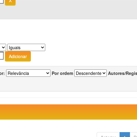
or:
Por ordem
Autores/Regi