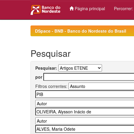
Página principal
Percorrer
Skip
navigation
DSpace - BNB - Banco do Nordeste do Brasil
Pesquisar
Pesquisar:
por
Filtros correntes: