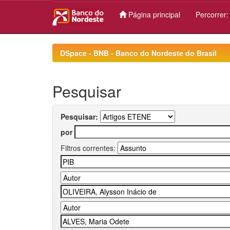
Página principal
Percorrer
Skip
navigation
DSpace - BNB - Banco do Nordeste do Brasil
Pesquisar
Pesquisar:
por
Filtros correntes: