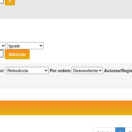
or:
Por ordem
Autores/Regi