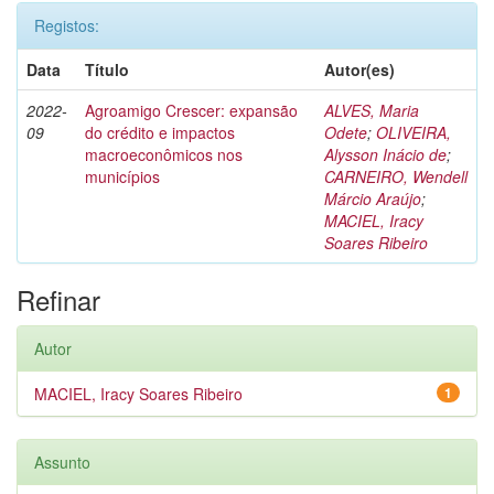
Registos:
Data
Título
Autor(es)
2022-
Agroamigo Crescer: expansão
ALVES, Maria
09
do crédito e impactos
Odete
;
OLIVEIRA,
macroeconômicos nos
Alysson Inácio de
;
municípios
CARNEIRO, Wendell
Márcio Araújo
;
MACIEL, Iracy
Soares Ribeiro
Refinar
Autor
MACIEL, Iracy Soares Ribeiro
1
Assunto