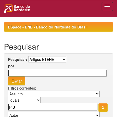
Skip
navigation
DSpace - BNB - Banco do Nordeste do Brasil
Pesquisar
Pesquisar:
por
Filtros correntes: