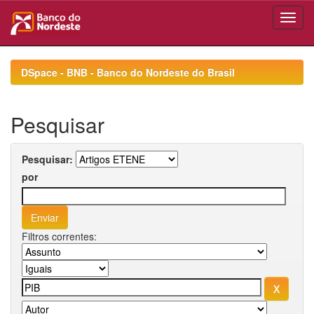
Skip
navigation
DSpace - BNB - Banco do Nordeste do Brasil
Pesquisar
Pesquisar:
por
Filtros correntes: