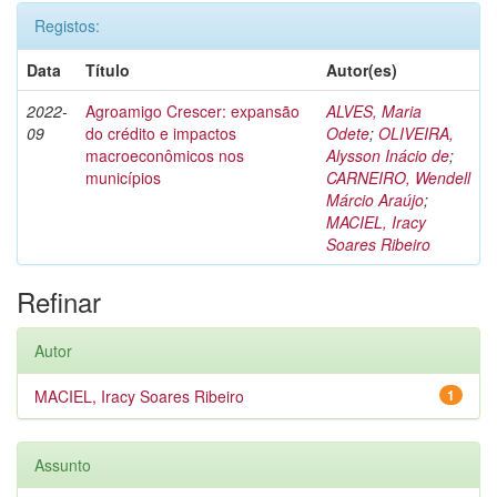
Registos:
Data
Título
Autor(es)
2022-
Agroamigo Crescer: expansão
ALVES, Maria
09
do crédito e impactos
Odete
;
OLIVEIRA,
macroeconômicos nos
Alysson Inácio de
;
municípios
CARNEIRO, Wendell
Márcio Araújo
;
MACIEL, Iracy
Soares Ribeiro
Refinar
Autor
MACIEL, Iracy Soares Ribeiro
1
Assunto