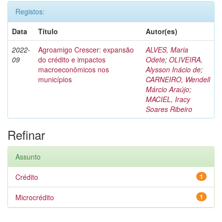
Registos:
Data
Título
Autor(es)
2022-
Agroamigo Crescer: expansão
ALVES, Maria
09
do crédito e impactos
Odete
;
OLIVEIRA,
macroeconômicos nos
Alysson Inácio de
;
municípios
CARNEIRO, Wendell
Márcio Araújo
;
MACIEL, Iracy
Soares Ribeiro
Refinar
Assunto
Crédito
1
Microcrédito
1