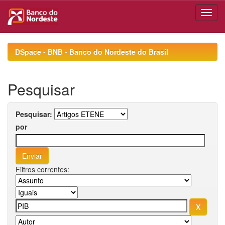
Skip
navigation
DSpace - BNB - Banco do Nordeste do Brasil
Pesquisar
Pesquisar:
por
Filtros correntes: