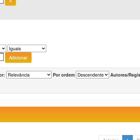
or:
Por ordem
Autores/Regi