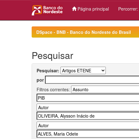
Página principal
Percorrer
Skip
navigation
DSpace - BNB - Banco do Nordeste do Brasil
Pesquisar
Pesquisar:
por
Filtros correntes: