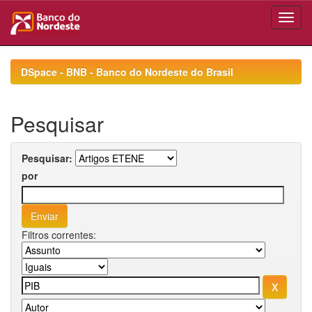
Skip
navigation
DSpace - BNB - Banco do Nordeste do Brasil
Pesquisar
Pesquisar:
por
Filtros correntes: