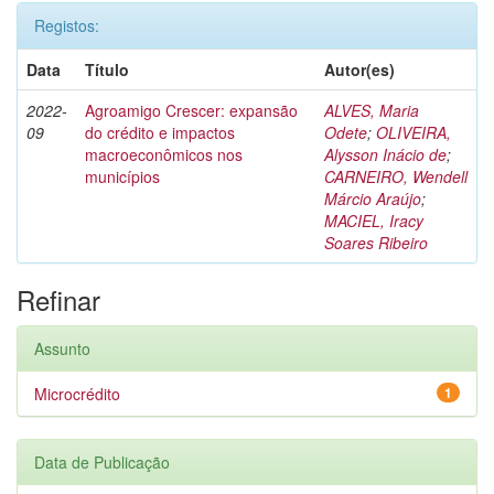
Registos:
Data
Título
Autor(es)
2022-
Agroamigo Crescer: expansão
ALVES, Maria
09
do crédito e impactos
Odete
;
OLIVEIRA,
macroeconômicos nos
Alysson Inácio de
;
municípios
CARNEIRO, Wendell
Márcio Araújo
;
MACIEL, Iracy
Soares Ribeiro
Refinar
Assunto
Microcrédito
1
Data de Publicação