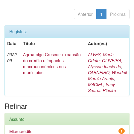
Anterior
1
Próxima
Registos:
Data
Título
Autor(es)
2022-
Agroamigo Crescer: expansão
ALVES, Maria
09
do crédito e impactos
Odete
;
OLIVEIRA,
macroeconômicos nos
Alysson Inácio de
;
municípios
CARNEIRO, Wendell
Márcio Araújo
;
MACIEL, Iracy
Soares Ribeiro
Refinar
Assunto
Microcrédito
1