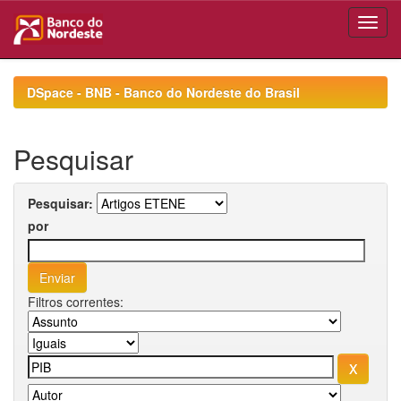
Skip
navigation
DSpace - BNB - Banco do Nordeste do Brasil
Pesquisar
Pesquisar:
por
Filtros correntes: