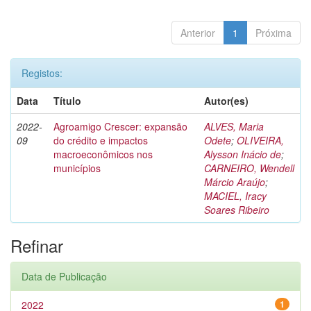
Anterior
1
Próxima
Registos:
Data
Título
Autor(es)
2022-
Agroamigo Crescer: expansão
ALVES, Maria
09
do crédito e impactos
Odete
;
OLIVEIRA,
macroeconômicos nos
Alysson Inácio de
;
municípios
CARNEIRO, Wendell
Márcio Araújo
;
MACIEL, Iracy
Soares Ribeiro
Refinar
Data de Publicação
2022
1