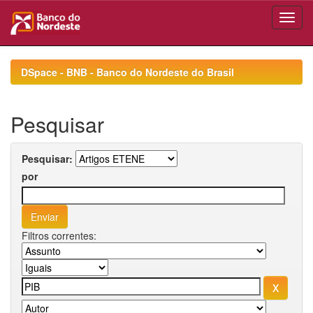
Skip
navigation
DSpace - BNB - Banco do Nordeste do Brasil
Pesquisar
Pesquisar:
por
Filtros correntes: