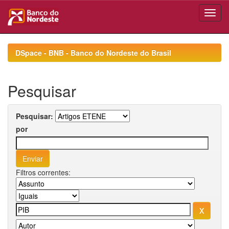
Skip
navigation
DSpace - BNB - Banco do Nordeste do Brasil
Pesquisar
Pesquisar:
por
Filtros correntes: