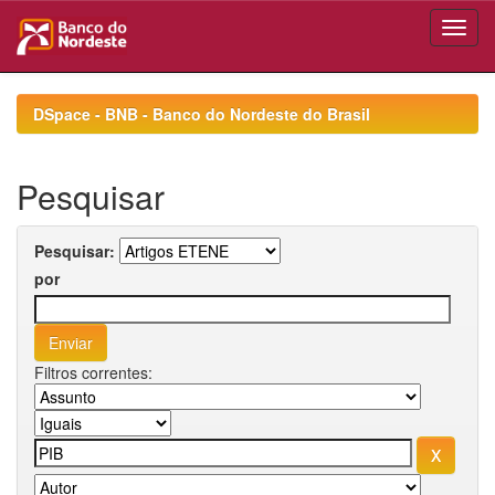
Skip
navigation
DSpace - BNB - Banco do Nordeste do Brasil
Pesquisar
Pesquisar:
por
Filtros correntes: