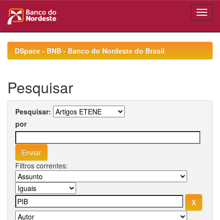
Skip
navigation
DSpace - BNB - Banco do Nordeste do Brasil
Pesquisar
Pesquisar:
por
Filtros correntes: