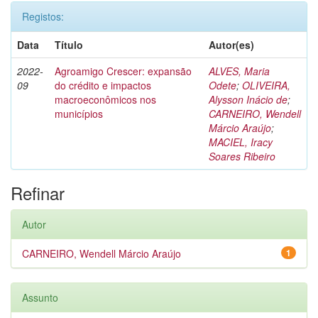
Registos:
Data
Título
Autor(es)
2022-
Agroamigo Crescer: expansão
ALVES, Maria
09
do crédito e impactos
Odete
;
OLIVEIRA,
macroeconômicos nos
Alysson Inácio de
;
municípios
CARNEIRO, Wendell
Márcio Araújo
;
MACIEL, Iracy
Soares Ribeiro
Refinar
Autor
CARNEIRO, Wendell Márcio Araújo
1
Assunto