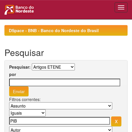
Skip
navigation
DSpace - BNB - Banco do Nordeste do Brasil
Pesquisar
Pesquisar:
por
Filtros correntes: