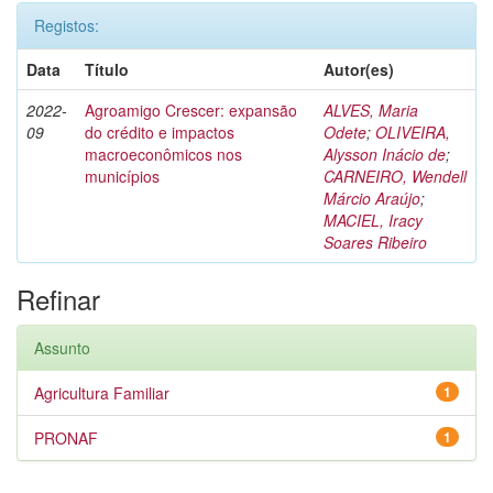
Registos:
Data
Título
Autor(es)
2022-
Agroamigo Crescer: expansão
ALVES, Maria
09
do crédito e impactos
Odete
;
OLIVEIRA,
macroeconômicos nos
Alysson Inácio de
;
municípios
CARNEIRO, Wendell
Márcio Araújo
;
MACIEL, Iracy
Soares Ribeiro
Refinar
Assunto
Agricultura Familiar
1
PRONAF
1