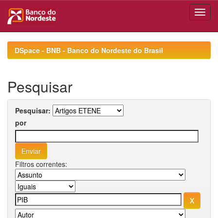
Skip
navigation
DSpace - BNB - Banco do Nordeste do Brasil
Pesquisar
Pesquisar:
por
Filtros correntes: