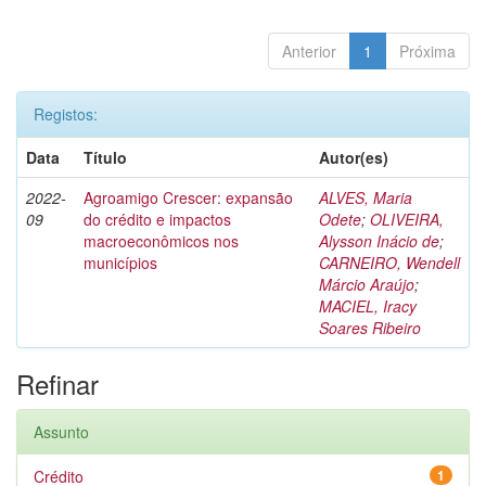
Anterior
1
Próxima
Registos:
Data
Título
Autor(es)
2022-
Agroamigo Crescer: expansão
ALVES, Maria
09
do crédito e impactos
Odete
;
OLIVEIRA,
macroeconômicos nos
Alysson Inácio de
;
municípios
CARNEIRO, Wendell
Márcio Araújo
;
MACIEL, Iracy
Soares Ribeiro
Refinar
Assunto
Crédito
1