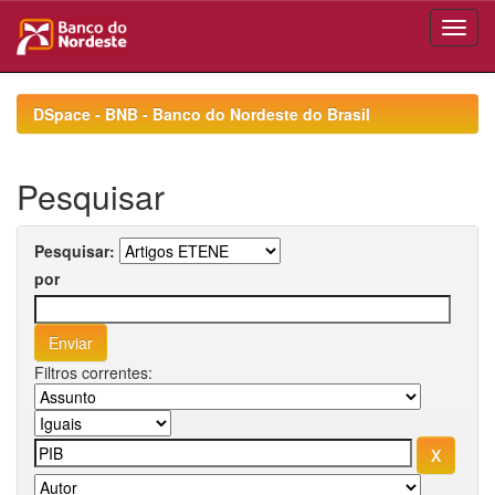
Skip
navigation
DSpace - BNB - Banco do Nordeste do Brasil
Pesquisar
Pesquisar:
por
Filtros correntes: