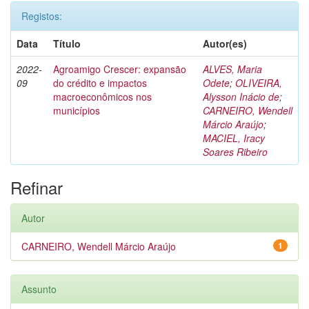
Registos:
Data
Título
Autor(es)
2022-
Agroamigo Crescer: expansão
ALVES, Maria
09
do crédito e impactos
Odete
;
OLIVEIRA,
macroeconômicos nos
Alysson Inácio de
;
municípios
CARNEIRO, Wendell
Márcio Araújo
;
MACIEL, Iracy
Soares Ribeiro
Refinar
Autor
CARNEIRO, Wendell Márcio Araújo
1
Assunto