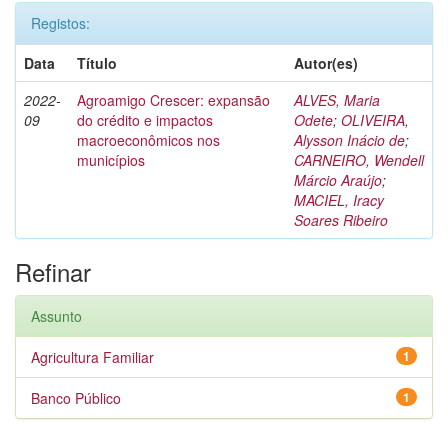
Registos:
Data
Título
Autor(es)
2022-
Agroamigo Crescer: expansão
ALVES, Maria
09
do crédito e impactos
Odete
;
OLIVEIRA,
macroeconômicos nos
Alysson Inácio de
;
municípios
CARNEIRO, Wendell
Márcio Araújo
;
MACIEL, Iracy
Soares Ribeiro
Refinar
Assunto
Agricultura Familiar
1
Banco Público
1