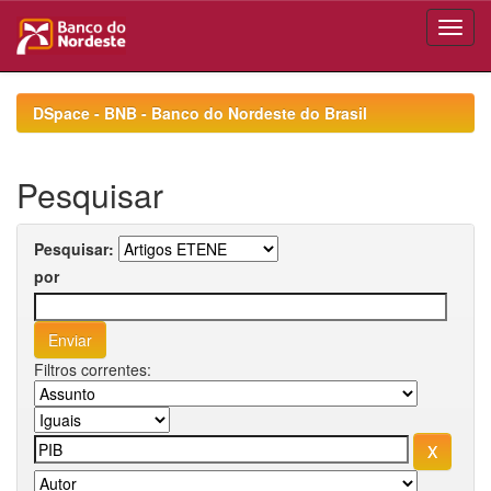
Skip
navigation
DSpace - BNB - Banco do Nordeste do Brasil
Pesquisar
Pesquisar:
por
Filtros correntes: