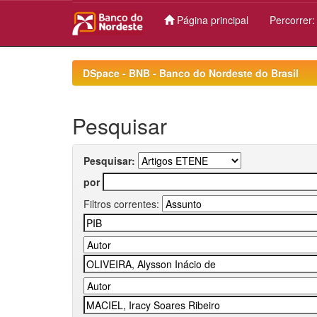
Página principal
Percorrer
Skip
navigation
DSpace - BNB - Banco do Nordeste do Brasil
Pesquisar
Pesquisar:
por
Filtros correntes: