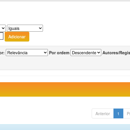
or:
Por ordem
Autores/Regi
Anterior
1
P