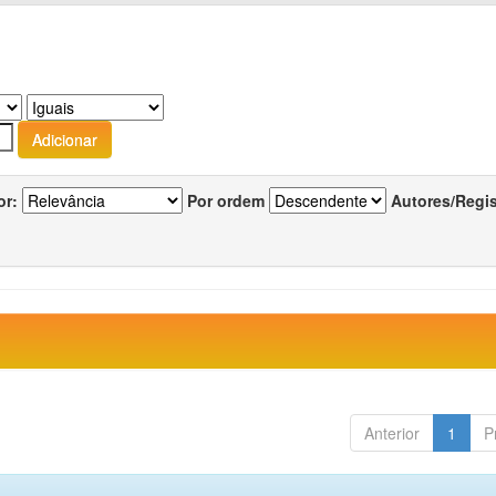
or:
Por ordem
Autores/Regi
Anterior
1
P