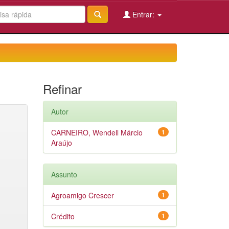
Entrar:
Refinar
Autor
CARNEIRO, Wendell Márcio
1
Araújo
Assunto
Agroamigo Crescer
1
Crédito
1