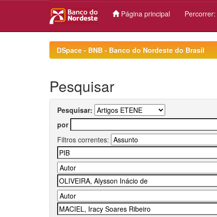
Página principal
Percorrer
Skip
navigation
DSpace - BNB - Banco do Nordeste do Brasil
Pesquisar
Pesquisar:
por
Filtros correntes: