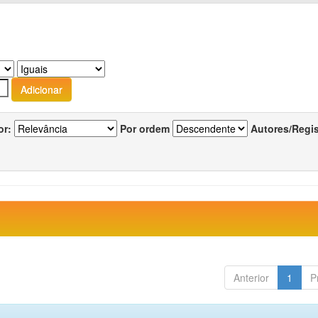
or:
Por ordem
Autores/Regi
Anterior
1
P