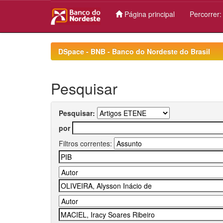
Página principal
Percorrer
Skip
navigation
DSpace - BNB - Banco do Nordeste do Brasil
Pesquisar
Pesquisar:
por
Filtros correntes: