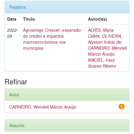
Registos:
Data
Título
Autor(es)
2022-
Agroamigo Crescer: expansão
ALVES, Maria
09
do crédito e impactos
Odete
;
OLIVEIRA,
macroeconômicos nos
Alysson Inácio de
;
municípios
CARNEIRO, Wendell
Márcio Araújo
;
MACIEL, Iracy
Soares Ribeiro
Refinar
Autor
CARNEIRO, Wendell Márcio Araújo
1
Assunto