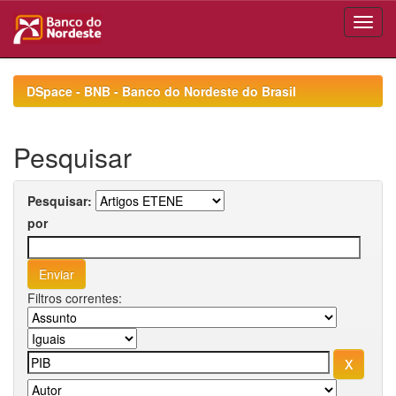
Skip
navigation
DSpace - BNB - Banco do Nordeste do Brasil
Pesquisar
Pesquisar:
por
Filtros correntes: