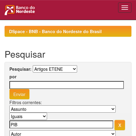
Skip
navigation
DSpace - BNB - Banco do Nordeste do Brasil
Pesquisar
Pesquisar:
por
Filtros correntes: