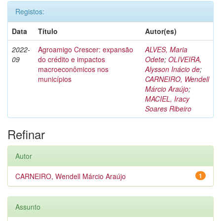
Registos:
Data
Título
Autor(es)
2022-
Agroamigo Crescer: expansão
ALVES, Maria
09
do crédito e impactos
Odete
;
OLIVEIRA,
macroeconômicos nos
Alysson Inácio de
;
municípios
CARNEIRO, Wendell
Márcio Araújo
;
MACIEL, Iracy
Soares Ribeiro
Refinar
Autor
CARNEIRO, Wendell Márcio Araújo
1
Assunto