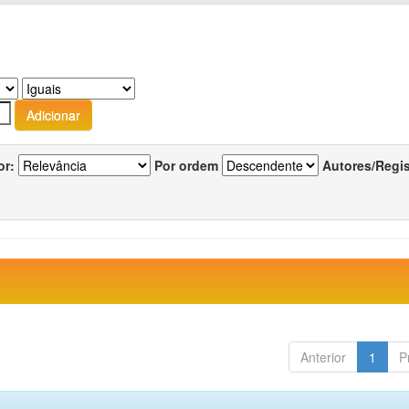
or:
Por ordem
Autores/Regi
Anterior
1
P