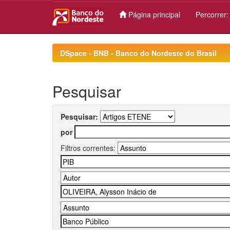
Página principal
Percorrer
Skip
navigation
DSpace - BNB - Banco do Nordeste do Brasil
Pesquisar
Pesquisar:
por
Filtros correntes: