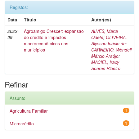
Registos:
Data
Título
Autor(es)
2022-
Agroamigo Crescer: expansão
ALVES, Maria
09
do crédito e impactos
Odete
;
OLIVEIRA,
macroeconômicos nos
Alysson Inácio de
;
municípios
CARNEIRO, Wendell
Márcio Araújo
;
MACIEL, Iracy
Soares Ribeiro
Refinar
Assunto
Agricultura Familiar
1
Microcrédito
1