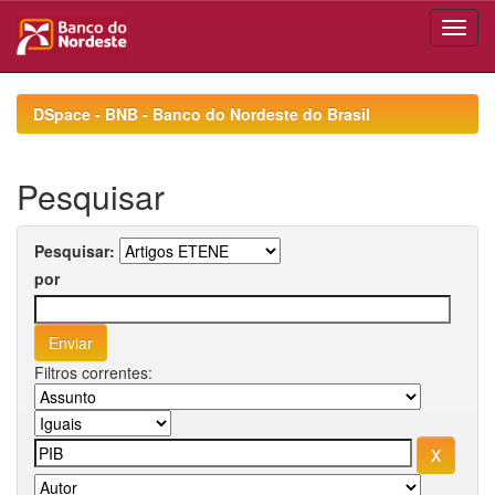
Skip
navigation
DSpace - BNB - Banco do Nordeste do Brasil
Pesquisar
Pesquisar:
por
Filtros correntes: