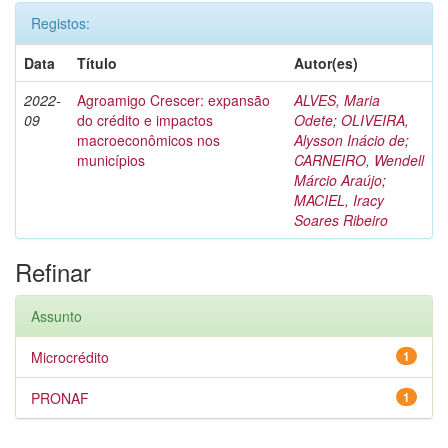
Registos:
Data
Título
Autor(es)
2022-
Agroamigo Crescer: expansão
ALVES, Maria
09
do crédito e impactos
Odete
;
OLIVEIRA,
macroeconômicos nos
Alysson Inácio de
;
municípios
CARNEIRO, Wendell
Márcio Araújo
;
MACIEL, Iracy
Soares Ribeiro
Refinar
Assunto
Microcrédito
1
PRONAF
1