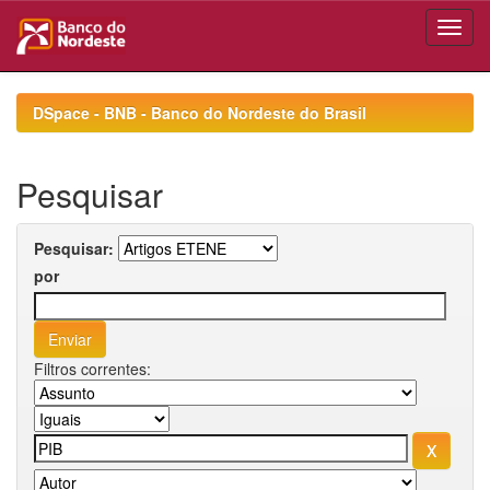
Skip
navigation
DSpace - BNB - Banco do Nordeste do Brasil
Pesquisar
Pesquisar:
por
Filtros correntes: