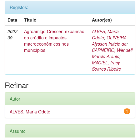
Registos:
Data
Título
Autor(es)
2022-
Agroamigo Crescer: expansão
ALVES, Maria
09
do crédito e impactos
Odete
;
OLIVEIRA,
macroeconômicos nos
Alysson Inácio de
;
municípios
CARNEIRO, Wendell
Márcio Araújo
;
MACIEL, Iracy
Soares Ribeiro
Refinar
Autor
ALVES, Maria Odete
1
Assunto