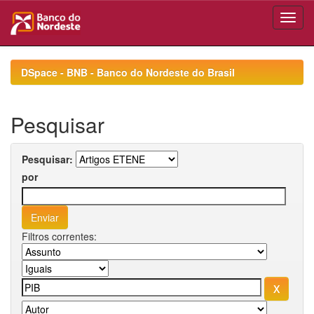
Skip
navigation
DSpace - BNB - Banco do Nordeste do Brasil
Pesquisar
Pesquisar:
por
Filtros correntes: