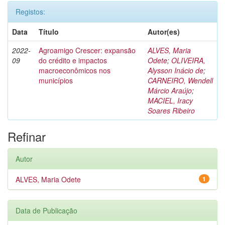
Registos:
Data
Título
Autor(es)
2022-
Agroamigo Crescer: expansão
ALVES, Maria
09
do crédito e impactos
Odete
;
OLIVEIRA,
macroeconômicos nos
Alysson Inácio de
;
municípios
CARNEIRO, Wendell
Márcio Araújo
;
MACIEL, Iracy
Soares Ribeiro
Refinar
Autor
ALVES, Maria Odete
1
Data de Publicação