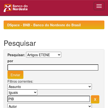
Skip
navigation
DSpace - BNB - Banco do Nordeste do Brasil
Pesquisar
Pesquisar:
por
Filtros correntes: