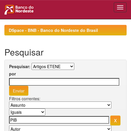
Skip
navigation
DSpace - BNB - Banco do Nordeste do Brasil
Pesquisar
Pesquisar:
por
Filtros correntes: