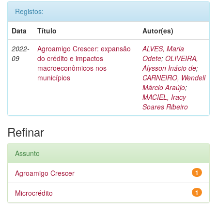
Registos:
Data
Título
Autor(es)
2022-
Agroamigo Crescer: expansão
ALVES, Maria
09
do crédito e impactos
Odete
;
OLIVEIRA,
macroeconômicos nos
Alysson Inácio de
;
municípios
CARNEIRO, Wendell
Márcio Araújo
;
MACIEL, Iracy
Soares Ribeiro
Refinar
Assunto
Agroamigo Crescer
1
Microcrédito
1