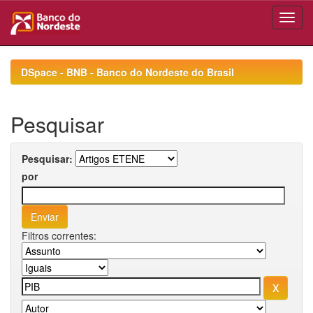
Skip
navigation
DSpace - BNB - Banco do Nordeste do Brasil
Pesquisar
Pesquisar:
por
Filtros correntes: