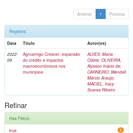
Anterior
1
Próxima
Registos:
Data
Título
Autor(es)
2022-
Agroamigo Crescer: expansão
ALVES, Maria
09
do crédito e impactos
Odete
;
OLIVEIRA,
macroeconômicos nos
Alysson Inácio de
;
municípios
CARNEIRO, Wendell
Márcio Araújo
;
MACIEL, Iracy
Soares Ribeiro
Refinar
Has File(s)
true
1