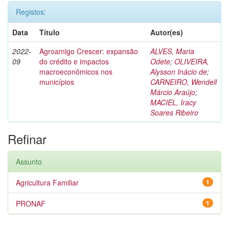
Registos:
Data
Título
Autor(es)
2022-
Agroamigo Crescer: expansão
ALVES, Maria
09
do crédito e impactos
Odete
;
OLIVEIRA,
macroeconômicos nos
Alysson Inácio de
;
municípios
CARNEIRO, Wendell
Márcio Araújo
;
MACIEL, Iracy
Soares Ribeiro
Refinar
Assunto
Agricultura Familiar
1
PRONAF
1