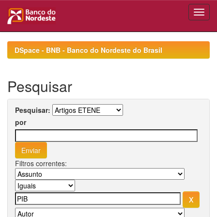
Skip
navigation
DSpace - BNB - Banco do Nordeste do Brasil
Pesquisar
Pesquisar:
por
Filtros correntes: