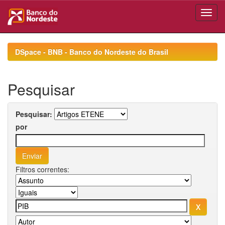
Skip
navigation
DSpace - BNB - Banco do Nordeste do Brasil
Pesquisar
Pesquisar:
por
Filtros correntes: