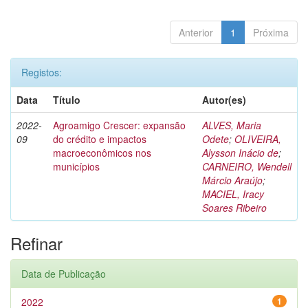
Anterior
1
Próxima
Registos:
Data
Título
Autor(es)
2022-
Agroamigo Crescer: expansão
ALVES, Maria
09
do crédito e impactos
Odete
;
OLIVEIRA,
macroeconômicos nos
Alysson Inácio de
;
municípios
CARNEIRO, Wendell
Márcio Araújo
;
MACIEL, Iracy
Soares Ribeiro
Refinar
Data de Publicação
2022
1