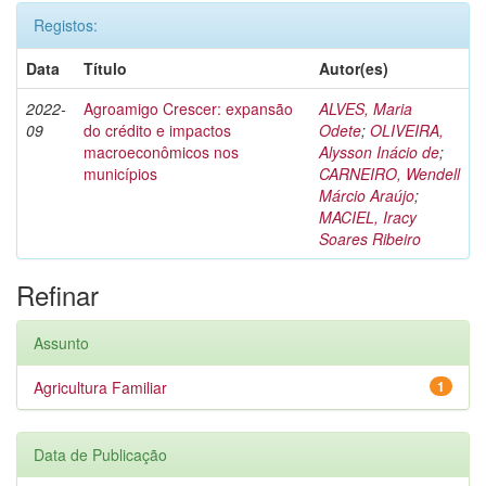
Registos:
Data
Título
Autor(es)
2022-
Agroamigo Crescer: expansão
ALVES, Maria
09
do crédito e impactos
Odete
;
OLIVEIRA,
macroeconômicos nos
Alysson Inácio de
;
municípios
CARNEIRO, Wendell
Márcio Araújo
;
MACIEL, Iracy
Soares Ribeiro
Refinar
Assunto
Agricultura Familiar
1
Data de Publicação