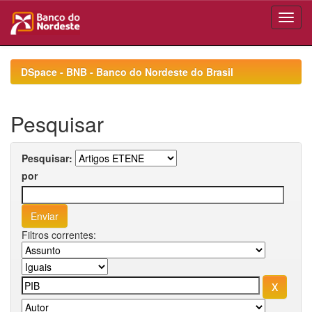
Skip
navigation
DSpace - BNB - Banco do Nordeste do Brasil
Pesquisar
Pesquisar:
por
Filtros correntes: