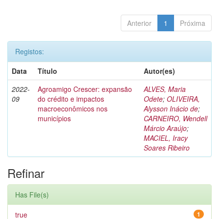
Anterior
1
Próxima
Registos:
Data
Título
Autor(es)
2022-
Agroamigo Crescer: expansão
ALVES, Maria
09
do crédito e impactos
Odete
;
OLIVEIRA,
macroeconômicos nos
Alysson Inácio de
;
municípios
CARNEIRO, Wendell
Márcio Araújo
;
MACIEL, Iracy
Soares Ribeiro
Refinar
Has File(s)
true
1