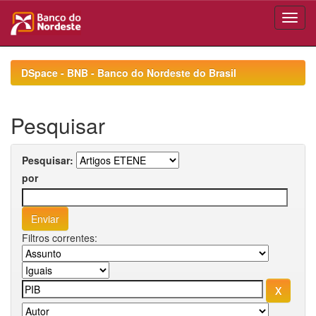
Skip
navigation
DSpace - BNB - Banco do Nordeste do Brasil
Pesquisar
Pesquisar:
por
Filtros correntes: