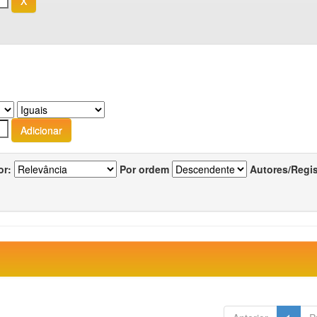
or:
Por ordem
Autores/Regi