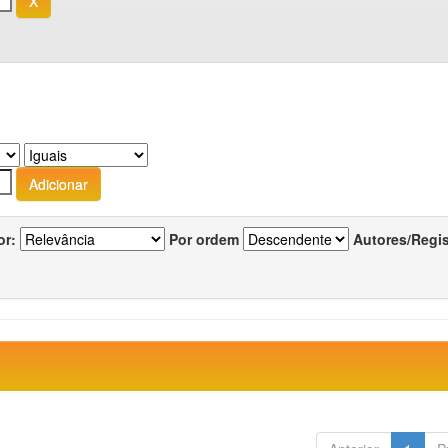
or:
Por ordem
Autores/Regi